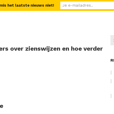
 mis het laatste nieuws niet!
rs over zienswijzen en hoe verder
R
je