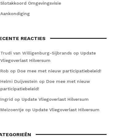
Slotakkoord Omgevingsvisie
Aankondiging
ECENTE REACTIES
Trudi van Willigenburg-Sijbrands
op
Update
Vliegoverlast Hilversum
Rob
op
Doe mee met nieuw participatiebeleid!
Helmi Duijvestein
op
Doe mee met nieuw
participatiebeleid!
Ingrid
op
Update Vliegoverlast Hilversum
Meizoentje
op
Update Vliegoverlast Hilversum
ATEGORIEËN