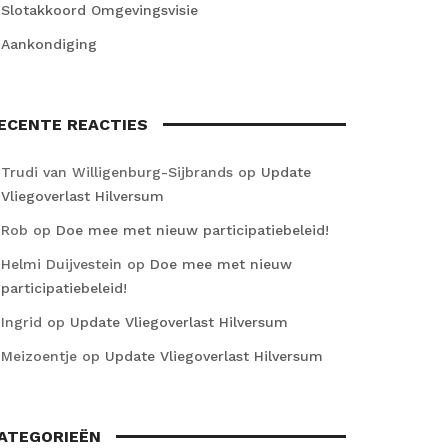
Slotakkoord Omgevingsvisie
Aankondiging
ECENTE REACTIES
Trudi van Willigenburg-Sijbrands
op
Update
Vliegoverlast Hilversum
Rob
op
Doe mee met nieuw participatiebeleid!
Helmi Duijvestein
op
Doe mee met nieuw
participatiebeleid!
Ingrid
op
Update Vliegoverlast Hilversum
Meizoentje
op
Update Vliegoverlast Hilversum
ATEGORIEËN