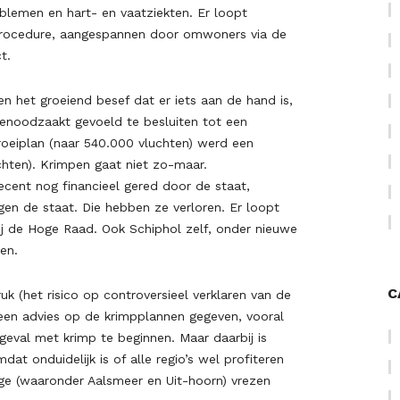
oblemen en hart- en vaatziekten. Er loopt
procedure, aangespannen door omwoners via de
t.
en het groeiend besef dat er iets aan de hand is,
genoodzaakt gevoeld te besluiten tot een
roeiplan (naar 540.000 vluchten) werd een
chten). Krimpen gaat niet zo-maar.
cent nog financieel gered door de staat,
en de staat. Die hebben ze verloren. Er loopt
ij de Hoge Raad. Ook Schiphol zelf, onder nieuwe
en.
C
k (het risico op controversieel verklaren van de
en advies op de krimpplannen gegeven, vooral
geval met krimp te beginnen. Maar daarbij is
 onduidelijk is of alle regio’s wel profiteren
ge (waaronder Aalsmeer en Uit-hoorn) vrezen