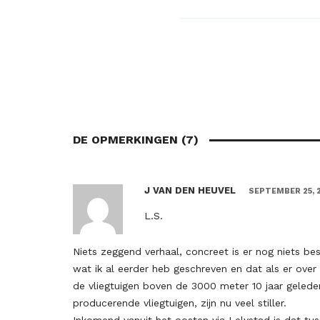
DE OPMERKINGEN (7)
J VAN DEN HEUVEL
SEPTEMBER 25, 
L.S.
Niets zeggend verhaal, concreet is er nog niets bes
wat ik al eerder heb geschreven en dat als er ove
de vliegtuigen boven de 3000 meter 10 jaar gele
producerende vliegtuigen, zijn nu veel stiller.
Inkomend vanuit het oosten via Lelystad is dat tu