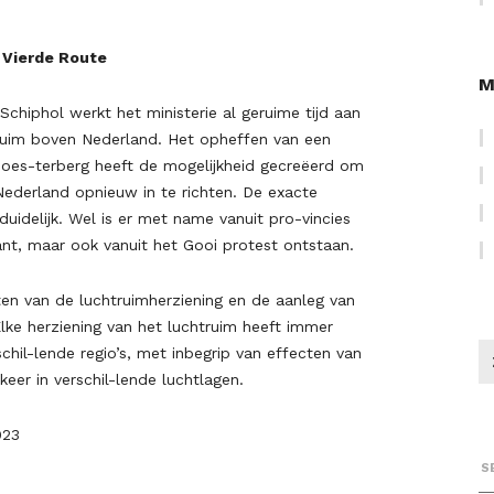
 Vierde Route
M
chiphol werkt het ministerie al geruime tijd aan
truim boven Nederland. Het opheffen van een
Soes-terberg heeft de mogelijkheid gecreëerd om
Nederland opnieuw in te richten. De exacte
duidelijk. Wel is er met name vanuit pro-vincies
nt, maar ook vanuit het Gooi protest ontstaan.
ten van de luchtruimherziening en de aanleg van
Elke herziening van het luchtruim heeft immer
hil-lende regio’s, met inbegrip van effecten van
keer in verschil-lende luchtlagen.
023