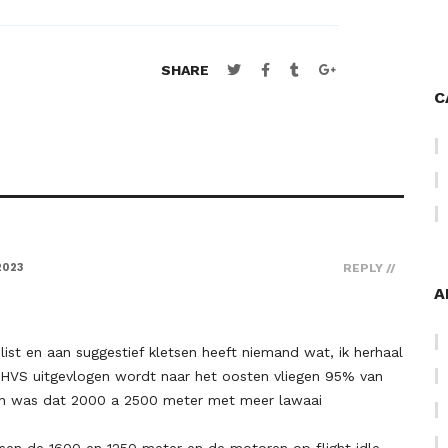
SHARE
C
2023
REPLY
A
list en aan suggestief kletsen heeft niemand wat, ik herhaal
r HVS uitgevlogen wordt naar het oosten vliegen 95% van
den was dat 2000 a 2500 meter met meer lawaai
ssen de 1600 en 1250 meter en de motoren op flight idle