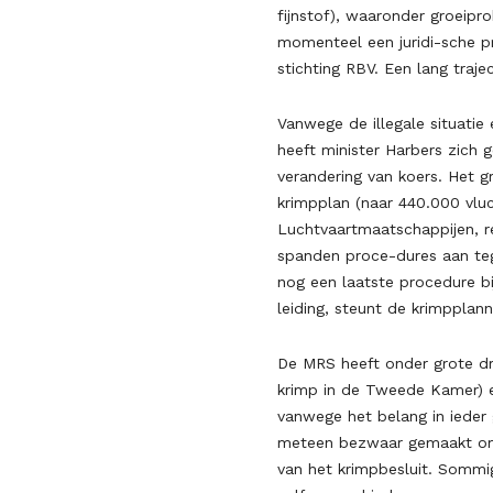
fijnstof), waaronder groeipr
momenteel een juridi-sche 
stichting RBV. Een lang trajec
Vanwege de illegale situatie 
heeft minister Harbers zich 
verandering van koers. Het g
krimpplan (naar 440.000 vlu
Luchtvaartmaatschappijen, re
spanden proce-dures aan teg
nog een laatste procedure b
leiding, steunt de krimpplann
De MRS heeft onder grote dru
krimp in de Tweede Kamer) e
vanwege het belang in ieder 
meteen bezwaar gemaakt omdat
van het krimpbesluit. Sommi