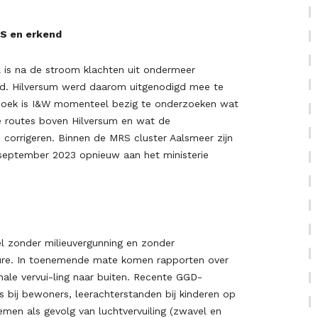
RS en erkend
l is na de stroom klachten uit ondermeer
ld. Hilversum werd daarom uitgenodigd mee te
zoek is I&W momenteel bezig te onderzoeken wat
e routes boven Hilversum en wat de
 corrigeren. Binnen de MRS cluster Aalsmeer zijn
 september 2023 opnieuw aan het ministerie
 zonder milieuvergunning en zonder
re. In toenemende mate komen rapporten over
onale vervui-ling naar buiten. Recente GGD-
 bij bewoners, leerachterstanden bij kinderen op
men als gevolg van luchtvervuiling (zwavel en