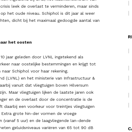
crisis leek de overlast te verminderen, maar sinds
 op het oude niveau. Schiphol is dit jaar al weer
chten, dicht bij het maximaal gedoogde aantal van
R
naar het oosten
– 10 jaar geleden door LVNL ingetekend als
erkeer naar oostelijke bestemmingen en krijgt tot
 naar Schiphol voor haar rekening.
nd (LVNL) en het ministerie van Infrastructuur &
aarbij vanuit dat vliegtuigen boven Hilversum
jn. Maar vliegtuigen lijken de laatste jaren ook
ger en de overlast door de concentratie is de
 daarbij een voorkeur voor treintjes vliegtuigen
. Extra grote hin-der vormen de vroege
n (vanaf 5 uur) en de laagvliegende lan-dende
meten geluidsniveaus variëren van 65 tot 90 dB
C