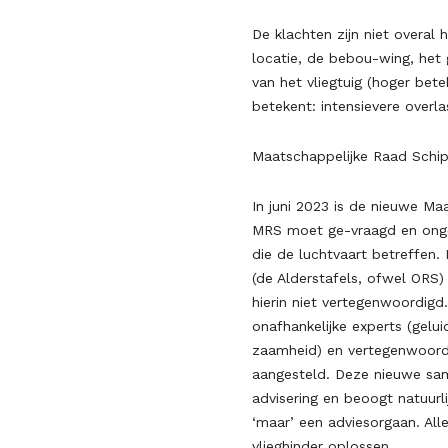
De klachten zijn niet overal 
locatie, de bebou-wing, het g
van het vliegtuig (hoger bet
betekent: intensievere overl
Maatschappelijke Raad Schi
In juni 2023 is de nieuwe Ma
MRS moet ge-vraagd en onge
die de luchtvaart betreffen.
(de Alderstafels, ofwel ORS)
hierin niet vertegenwoordigd
onafhankelijke experts (gelui
zaamheid) en vertegenwoordi
aangesteld. Deze nieuwe sa
advisering en beoogt natuurli
‘maar’ een adviesorgaan. Al
vlieghinder oplossen.