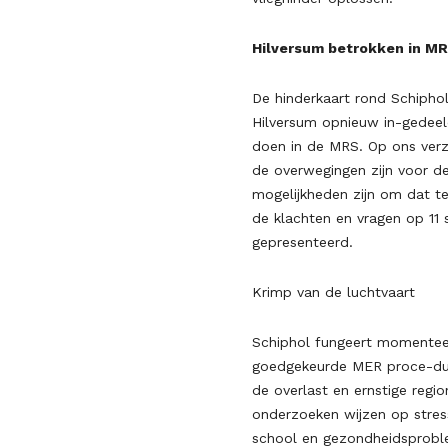
Hilversum betrokken in M
De hinderkaart rond Schipho
Hilversum opnieuw in-gedee
doen in de MRS. Op ons ver
de overwegingen zijn voor d
mogelijkheden zijn om dat te
de klachten en vragen op 11
gepresenteerd.
Krimp van de luchtvaart
Schiphol fungeert momenteel
goedgekeurde MER proce-du
de overlast en ernstige regi
onderzoeken wijzen op stress
school en gezondheidsproble