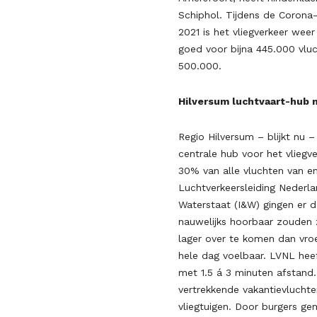
Schiphol. Tijdens de Corona-
2021 is het vliegverkeer weer
goed voor bijna 445.000 vlu
500.000.
Hilversum luchtvaart-hub 
Regio Hilversum – blijkt nu 
centrale hub voor het vliegv
30% van alle vluchten van en
Luchtverkeersleiding Nederla
Waterstaat (I&W) gingen er d
nauwelijks hoorbaar zouden zi
lager over te komen dan vroe
hele dag voelbaar. LVNL heeft
met 1.5 á 3 minuten afstand
vertrekkende vakantievluchte
vliegtuigen. Door burgers ge