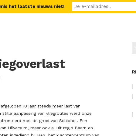
 mis het laatste nieuws niet!
iegoverlast
R
m
 afgelopen 10 jaar steeds meer last van
n stille aanpassing van vliegroutes werd onze
fronteerd met de groei van Schiphol. Een
an Hilversum, maar ook al uit regio Baarn en
hten ingediend bij BAS, het klachtencentrum van