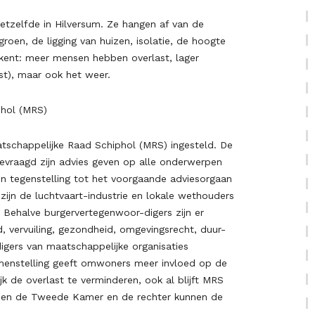
hetzelfde in Hilversum. Ze hangen af van de
roen, de ligging van huizen, isolatie, de hoogte
ekent: meer mensen hebben overlast, lager
ast), maar ook het weer.
phol (MRS)
atschappelijke Raad Schiphol (MRS) ingesteld. De
vraagd zijn advies geven op alle onderwerpen
 In tegenstelling tot het voorgaande adviesorgaan
 zijn de luchtvaart-industrie en lokale wethouders
. Behalve burgervertegenwoor-digers zijn er
d, vervuiling, gezondheid, omgevingsrecht, duur-
gers van maatschappelijke organisaties
menstelling geeft omwoners meer invloed op de
jk de overlast te verminderen, ook al blijft MRS
leen de Tweede Kamer en de rechter kunnen de