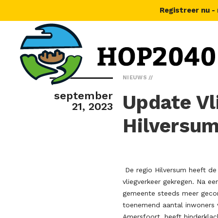
Registreer nu -
NIEUWS
september
Update Vl
21, 2023
Hilversu
De regio Hilversum heeft de
vliegverkeer gekregen. Na ee
gemeente steeds meer gecon
toenemend aantal inwoners v
Amersfoort, heeft hinderklac