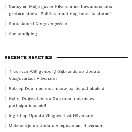
Nancy en Meije gaven Hilversumse bewonersclubs
grotere stem: “Politiek moet nog beter luisteren”
Slotakkoord Omgevingsvisie
Aankondiging
RECENTE REACTIES
Trudi van Willigenburg-Sijbrands
op
Update
Vliegoverlast Hilversum
Rob
op
Doe mee met nieuw participatiebeleid!
Helmi Duijvestein
op
Doe mee met nieuw
participatiebeleid!
Ingrid
op
Update Vliegoverlast Hilversum
Meizoentje
op
Update Vliegoverlast Hilversum