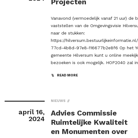
Projecten
Vanavond (vermoedelijk vanaf 21 uur) de 
vaststellen van de Omgevingsvisie Hilversu
naar de stukken:
https://hilversum.bestuurlijkeinformatie.
77cd-4b8d-97e8-116677b2e8f6 Op het Y
gemeente Hilversum kunt u online meekij
bezoeken is ook mogelijk. HOP2040 zal i
READ MORE
NIEUWS
april 16,
Advies Commissie
2024
Ruimtelijke Kwaliteit
en Monumenten over