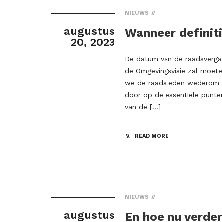
NIEUWS
augustus
Wanneer definiti
20, 2023
De datum van de raadsvergade
de Omgevingsvisie zal moete
we de raadsleden wederom o
door op de essentiële punte
van de […]
READ MORE
NIEUWS
augustus
En hoe nu verde