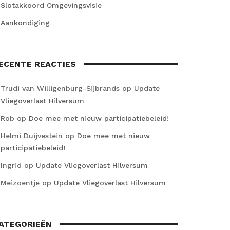
Slotakkoord Omgevingsvisie
Aankondiging
ECENTE REACTIES
Trudi van Willigenburg-Sijbrands
op
Update
Vliegoverlast Hilversum
Rob
op
Doe mee met nieuw participatiebeleid!
Helmi Duijvestein
op
Doe mee met nieuw
participatiebeleid!
Ingrid
op
Update Vliegoverlast Hilversum
Meizoentje
op
Update Vliegoverlast Hilversum
ATEGORIEËN