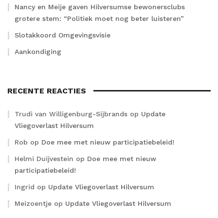
Nancy en Meije gaven Hilversumse bewonersclubs
grotere stem: “Politiek moet nog beter luisteren”
Slotakkoord Omgevingsvisie
Aankondiging
RECENTE REACTIES
Trudi van Willigenburg-Sijbrands
op
Update
Vliegoverlast Hilversum
Rob
op
Doe mee met nieuw participatiebeleid!
Helmi Duijvestein
op
Doe mee met nieuw
participatiebeleid!
Ingrid
op
Update Vliegoverlast Hilversum
Meizoentje
op
Update Vliegoverlast Hilversum