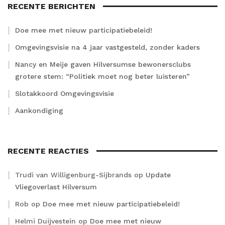
RECENTE BERICHTEN
Doe mee met nieuw participatiebeleid!
Omgevingsvisie na 4 jaar vastgesteld, zonder kaders
Nancy en Meije gaven Hilversumse bewonersclubs
grotere stem: “Politiek moet nog beter luisteren”
Slotakkoord Omgevingsvisie
Aankondiging
RECENTE REACTIES
Trudi van Willigenburg-Sijbrands
op
Update
Vliegoverlast Hilversum
Rob
op
Doe mee met nieuw participatiebeleid!
Helmi Duijvestein
op
Doe mee met nieuw