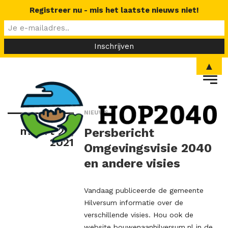
Registreer nu - mis het laatste nieuws niet!
▲
NIEUWS
maart 25,
Persbericht
2021
Omgevingsvisie 2040
en andere visies
Vandaag publiceerde de gemeente
Hilversum informatie over de
verschillende visies. Hou ook de
website bouwenaanhilversum.nl in de