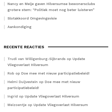
Nancy en Meije gaven Hilversumse bewonersclubs
grotere stem: “Politiek moet nog beter luisteren”
Slotakkoord Omgevingsvisie
Aankondiging
RECENTE REACTIES
Trudi van Willigenburg-Sijbrands
op
Update
Vliegoverlast Hilversum
Rob
op
Doe mee met nieuw participatiebeleid!
Helmi Duijvestein
op
Doe mee met nieuw
participatiebeleid!
Ingrid
op
Update Vliegoverlast Hilversum
Meizoentje
op
Update Vliegoverlast Hilversum