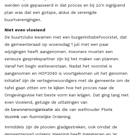
werden ook gepasseerd in dat proces en bij zo’n ingrijpend
plan was dat een gotspe, aldus de verenigde
buurtverenigingen.
Niet even vloeiend
De buurtclubs kwamen met een burgerinitiatiefvoorstel, dat
de gemeenteraad op woensdag 1 juli met een paar
wijzigingen heeft aangenomen. Inwoners moeten een
serieuze gesprekspartner zijn bij het maken van plannen.
Vanaf het begin welteverstaan. Nadat het voorstel is
aangenomen en HOP2040 is voortgekomen uit het genomen
initiatief zijn de vertegenwoordigers met de gemeente om de
tafel gaan zitten om te kijken hoe het proces naar de
Omgevingsvisie het beste vorm kan krijgen. Dat ging lang niet
even vloeiend, getuige de uitlatingen van
de
bewonersorganisatie
als die van wethouder
Floris
Voorink
van Ruimtelijke Ordening.
Inmiddels zijn de plooien gladgestreken, ook omdat de
gemeenteraad volgens Weening heeft ingegrepen en ‘er