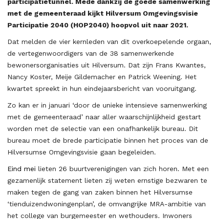
participatietunnel. Mede dankzij de goede samenwerking
met de gemeenteraad kijkt Hilversum Omgevingsvisie
Participatie 2040 (HOP2040) hoopvol uit naar 2021.
Dat melden de vier kernleden van dit overkoepelende orgaan,
de vertegenwoordigers van de 38 samenwerkende
bewonersorganisaties uit Hilversum. Dat zijn Frans Kwantes,
Nancy Koster, Meije Gildemacher en Patrick Weening. Het
kwartet spreekt in hun eindejaarsbericht van vooruitgang.
Zo kan er in januari ‘door de unieke intensieve samenwerking
met de gemeenteraad’ naar aller waarschijnlijkheid gestart
worden met de selectie van een onafhankelijk bureau. Dit
bureau moet de brede participatie binnen het proces van de
Hilversumse Omgevingsvisie gaan begeleiden.
Eind mei
lieten 26 buurtverenigingen van zich horen. Met een
gezamenlijk statement lieten zij weten ernstige bezwaren te
maken tegen de gang van zaken binnen het Hilversumse
‘tienduizendwoningenplan’, de omvangrijke MRA-ambitie van
het college van burgemeester en wethouders. Inwoners