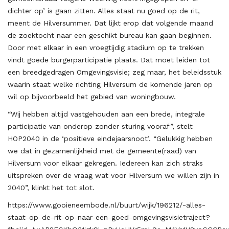
dichter op’ is gaan zitten. Alles staat nu goed op de rit,
meent de Hilversummer. Dat lijkt erop dat volgende maand
de zoektocht naar een geschikt bureau kan gaan beginnen.
Door met elkaar in een vroegtijdig stadium op te trekken
vindt goede burgerparticipatie plaats. Dat moet leiden tot
een breedgedragen Omgevingsvisie; zeg maar, het beleidsstuk
waarin staat welke richting Hilversum de komende jaren op
wil op bijvoorbeeld het gebied van woningbouw.
“Wij hebben altijd vastgehouden aan een brede, integrale
participatie van onderop zonder sturing vooraf”, stelt
HOP2040 in de ‘positieve eindejaarsnoot’. “Gelukkig hebben
we dat in gezamenlijkheid met de gemeente(raad) van
Hilversum voor elkaar gekregen. Iedereen kan zich straks
uitspreken over de vraag wat voor Hilversum we willen zijn in
2040”, klinkt het tot slot.
https://www.gooieneembode.nl/buurt/wijk/196212/-alles-
staat-op-de-rit-op-naar-een-goed-omgevingsvisietraject?