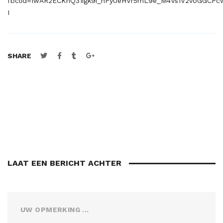
fbclid=IwAR2ECKhQ31igk9i_nPyUeHVr5mL9e_M4Vs1V2voGGCP
I
SHARE
LAAT EEN BERICHT ACHTER