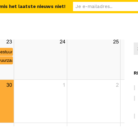
 mis het laatste nieuws niet!
R