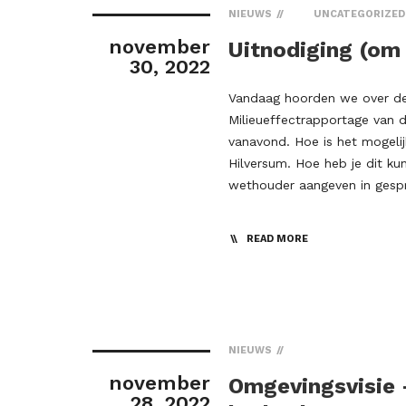
NIEUWS
UNCATEGORIZED
november
Uitnodiging (om
30, 2022
Vandaag hoorden we over de
Milieueffectrapportage van d
vanavond. Hoe is het mogeli
Hilversum. Hoe heb je dit k
wethouder aangeven in gespr
READ MORE
NIEUWS
november
Omgevingsvisie 
28, 2022