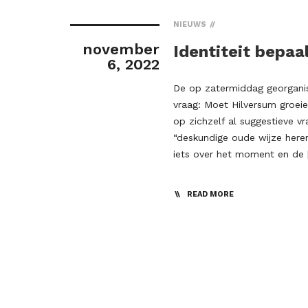
NIEUWS
november
Identiteit bepaa
6, 2022
De op zatermiddag georganis
vraag: Moet Hilversum groei
op zichzelf al suggestieve v
“deskundige oude wijze heren”
iets over het moment en de 
READ MORE