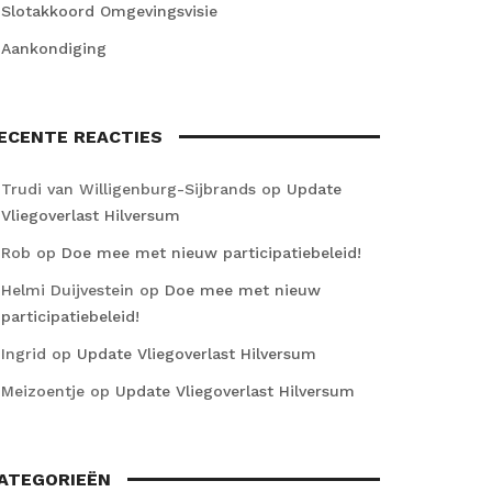
Slotakkoord Omgevingsvisie
Aankondiging
ECENTE REACTIES
Trudi van Willigenburg-Sijbrands
op
Update
Vliegoverlast Hilversum
Rob
op
Doe mee met nieuw participatiebeleid!
Helmi Duijvestein
op
Doe mee met nieuw
participatiebeleid!
Ingrid
op
Update Vliegoverlast Hilversum
Meizoentje
op
Update Vliegoverlast Hilversum
ATEGORIEËN