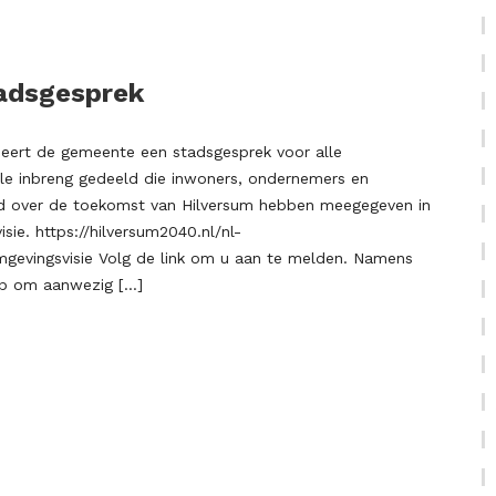
adsgesprek
eert de gemeente een stadsgesprek voor alle
lle inbreng gedeeld die inwoners, ondernemers en
ijd over de toekomst van Hilversum hebben meegegeven in
sie. https://hilversum2040.nl/nl-
gevingsvisie Volg de link om u aan te melden. Namens
p om aanwezig […]