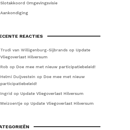
Slotakkoord Omgevingsvisie
Aankondiging
ECENTE REACTIES
Trudi van Willigenburg-Sijbrands
op
Update
Vliegoverlast Hilversum
Rob
op
Doe mee met nieuw participatiebeleid!
Helmi Duijvestein
op
Doe mee met nieuw
participatiebeleid!
Ingrid
op
Update Vliegoverlast Hilversum
Meizoentje
op
Update Vliegoverlast Hilversum
ATEGORIEËN