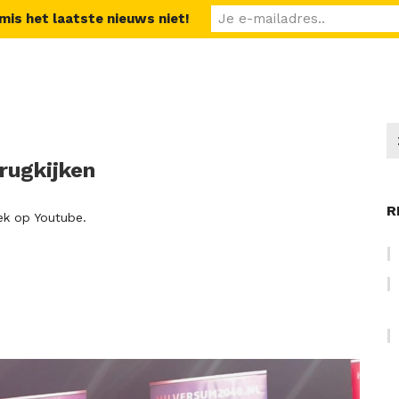
 mis het laatste nieuws niet!
rugkijken
R
rek op Youtube.