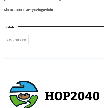
Slotakkoord Omgevingsvisie
TAGS
Stuurgroep