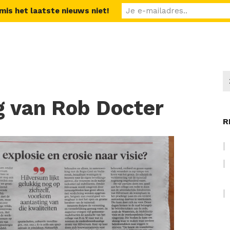
 mis het laatste nieuws niet!
 van Rob Docter
R