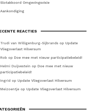
Slotakkoord Omgevingsvisie
Aankondiging
ECENTE REACTIES
Trudi van Willigenburg-Sijbrands
op
Update
Vliegoverlast Hilversum
Rob
op
Doe mee met nieuw participatiebeleid!
Helmi Duijvestein
op
Doe mee met nieuw
participatiebeleid!
Ingrid
op
Update Vliegoverlast Hilversum
Meizoentje
op
Update Vliegoverlast Hilversum
ATEGORIEËN