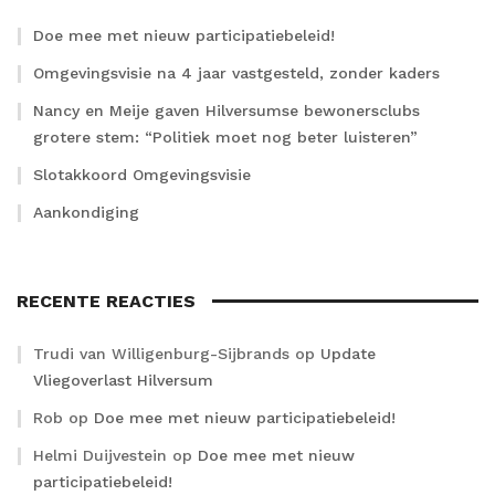
Doe mee met nieuw participatiebeleid!
Omgevingsvisie na 4 jaar vastgesteld, zonder kaders
Nancy en Meije gaven Hilversumse bewonersclubs
grotere stem: “Politiek moet nog beter luisteren”
Slotakkoord Omgevingsvisie
Aankondiging
RECENTE REACTIES
Trudi van Willigenburg-Sijbrands
op
Update
Vliegoverlast Hilversum
Rob
op
Doe mee met nieuw participatiebeleid!
Helmi Duijvestein
op
Doe mee met nieuw
participatiebeleid!