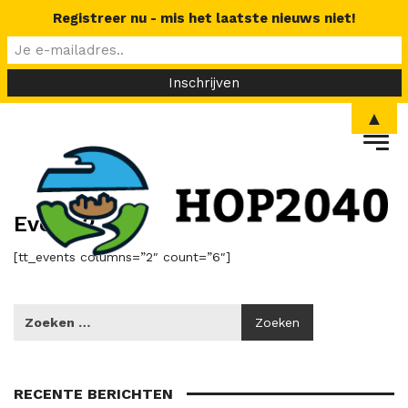
Registreer nu - mis het laatste nieuws niet!
▲
Event 2
[tt_events columns=”2″ count=”6″]
RECENTE BERICHTEN