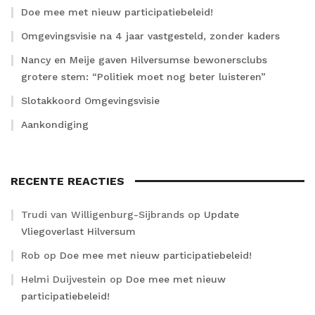
Doe mee met nieuw participatiebeleid!
Omgevingsvisie na 4 jaar vastgesteld, zonder kaders
Nancy en Meije gaven Hilversumse bewonersclubs
grotere stem: “Politiek moet nog beter luisteren”
Slotakkoord Omgevingsvisie
Aankondiging
RECENTE REACTIES
Trudi van Willigenburg-Sijbrands
op
Update
Vliegoverlast Hilversum
Rob
op
Doe mee met nieuw participatiebeleid!
Helmi Duijvestein
op
Doe mee met nieuw
participatiebeleid!