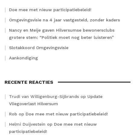
Doe mee met nieuw participatiebeleid!
Omgevingsvisie na 4 jaar vastgesteld, zonder kaders
Nancy en Meije gaven Hilversumse bewonersclubs
grotere stem: “Politiek moet nog beter luisteren”
Slotakkoord Omgevingsvisie
Aankondiging
RECENTE REACTIES
Trudi van Willigenburg-Sijbrands
op
Update
Vliegoverlast Hilversum
Rob
op
Doe mee met nieuw participatiebeleid!
Helmi Duijvestein
op
Doe mee met nieuw
participatiebeleid!