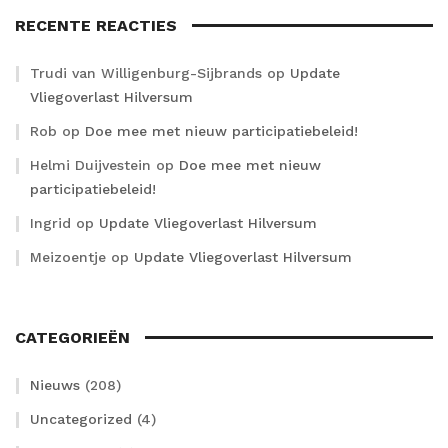
RECENTE REACTIES
Trudi van Willigenburg-Sijbrands
op
Update
Vliegoverlast Hilversum
Rob
op
Doe mee met nieuw participatiebeleid!
Helmi Duijvestein
op
Doe mee met nieuw
participatiebeleid!
Ingrid
op
Update Vliegoverlast Hilversum
Meizoentje
op
Update Vliegoverlast Hilversum
CATEGORIEËN
Nieuws
(208)
Uncategorized
(4)