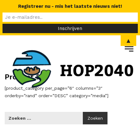
Registreer nu - mis het laatste nieuws niet!
▲
Product 2
[product_category per_page=”6″ columns=”3″
orderby=”rand” order=”DESC” category=”media”]