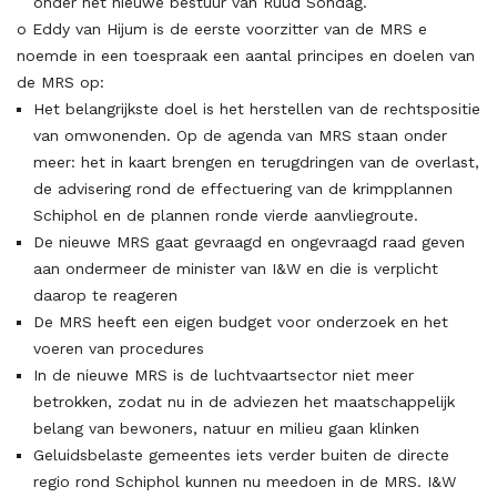
onder het nieuwe bestuur van Ruud Sondag.
o Eddy van Hijum is de eerste voorzitter van de MRS e
noemde in een toespraak een aantal principes en doelen van
de MRS op:
Het belangrijkste doel is het herstellen van de rechtspositie
van omwonenden. Op de agenda van MRS staan onder
meer: het in kaart brengen en terugdringen van de overlast,
de advisering rond de effectuering van de krimpplannen
Schiphol en de plannen ronde vierde aanvliegroute.
De nieuwe MRS gaat gevraagd en ongevraagd raad geven
aan ondermeer de minister van I&W en die is verplicht
daarop te reageren
De MRS heeft een eigen budget voor onderzoek en het
voeren van procedures
In de nieuwe MRS is de luchtvaartsector niet meer
betrokken, zodat nu in de adviezen het maatschappelijk
belang van bewoners, natuur en milieu gaan klinken
Geluidsbelaste gemeentes iets verder buiten de directe
regio rond Schiphol kunnen nu meedoen in de MRS. I&W