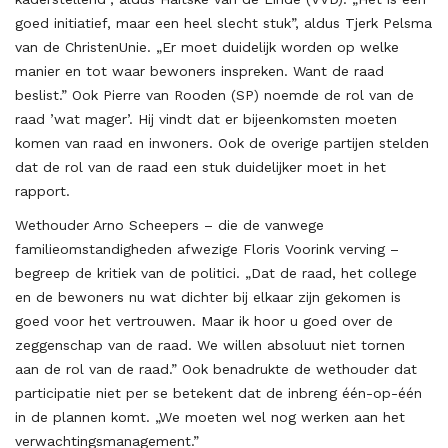
goed initiatief, maar een heel slecht stuk”, aldus Tjerk Pelsma
van de ChristenUnie. „Er moet duidelijk worden op welke
manier en tot waar bewoners inspreken. Want de raad
beslist.” Ook Pierre van Rooden (SP) noemde de rol van de
raad ’wat mager’. Hij vindt dat er bijeenkomsten moeten
komen van raad en inwoners. Ook de overige partijen stelden
dat de rol van de raad een stuk duidelijker moet in het
rapport.
Wethouder Arno Scheepers – die de vanwege
familieomstandigheden afwezige Floris Voorink verving –
begreep de kritiek van de politici. „Dat de raad, het college
en de bewoners nu wat dichter bij elkaar zijn gekomen is
goed voor het vertrouwen. Maar ik hoor u goed over de
zeggenschap van de raad. We willen absoluut niet tornen
aan de rol van de raad.” Ook benadrukte de wethouder dat
participatie niet per se betekent dat de inbreng één-op-één
in de plannen komt. „We moeten wel nog werken aan het
verwachtingsmanagement.”