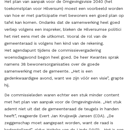
Het plan van aanpak voor de Omgevingsvisie 2040 (het
toekomstplan voor Hilversum) moest een voorbeeld worden
van hoe er met participatie met bewoners een goed plan op
tafel kan komen. Ondanks dat de samenwerking heel goed
verliep volgens een inspreker, bleken de Hilversumse politici
het niet eens met de uitkomst. Vooral de rol van de
gemeenteraad is volgens hen kind van de rekening.
Het agendapunt tijdens de commissievergadering
woensdagavond begon heel goed. De heer Kwantes sprak
namens 38 bewonersorganisaties over de goede
samenwerking met de gemeente. „Het is een
gedenkwaardigee avond, want we zijn vóór een visie”, grapte
hij.
De commissieleden waren echter een stuk minder content
met het plan van aanpak voor de Omgevingsvisie. „Het stuk
ademt niet uit dat de gemeenteraad de teugels in handen
heeft”, reageerde Evert Jan Kruijswijk Jansen (CDA). „De
zeggenschap moet aangepast worden, want de raad is
kaderstellend”, aldus Haitske van de Linde (VVD). „Het is een