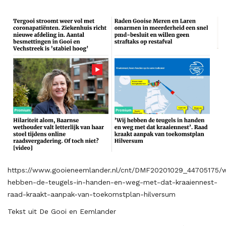
https://www.gooieneemlander.nl/cnt/DMF20201029_44705175/w
hebben-de-teugels-in-handen-en-weg-met-dat-kraaiennest-
raad-kraakt-aanpak-van-toekomstplan-hilversum
Tekst uit De Gooi en Eemlander