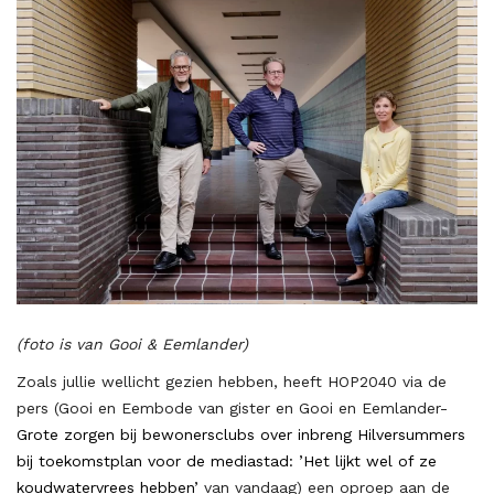
(foto is van Gooi & Eemlander)
Zoals jullie wellicht gezien hebben, heeft HOP2040 via de
pers (Gooi en Eembode van gister en Gooi en Eemlander-
Grote zorgen bij bewonersclubs over inbreng Hilversummers
bij toekomstplan voor de mediastad: ’Het lijkt wel of ze
koudwatervrees hebben’
van vandaag) een oproep aan de