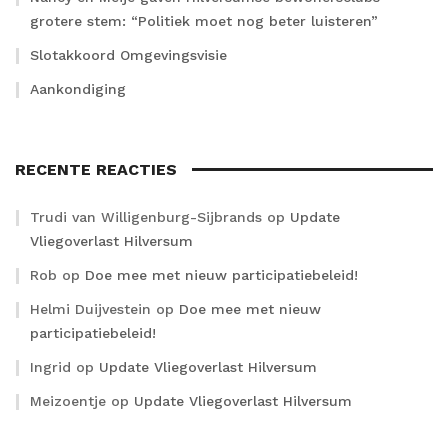
grotere stem: “Politiek moet nog beter luisteren”
Slotakkoord Omgevingsvisie
Aankondiging
RECENTE REACTIES
Trudi van Willigenburg-Sijbrands
op
Update
Vliegoverlast Hilversum
Rob
op
Doe mee met nieuw participatiebeleid!
Helmi Duijvestein
op
Doe mee met nieuw
participatiebeleid!
Ingrid
op
Update Vliegoverlast Hilversum
Meizoentje
op
Update Vliegoverlast Hilversum